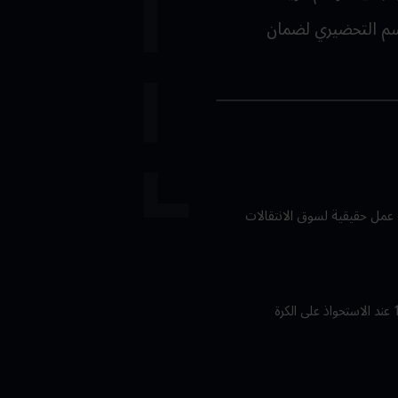
ديدة لأقصى حد في الموسم التحضيري لضمان
 عمل حقيقية لسوق الانتقالات
سنتولى إدارة مانشستر سيتي في هذا المثال. بعد معاينة الفريق، طورنا تكتيكًا بسيطًا ليتخذ الفريق تشكيلة 4-2-3-1 عند الاستحواذ على الكرة