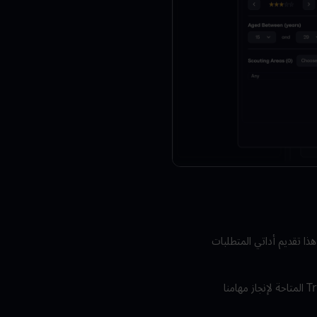
Football Manager 26 في تفاعل محسّن مع TransferRoom. يتضمن هذا تقديم أداتي المتطلبات
بينما نبحث عن لاعبي ظهير أيمن جدد محتملين من خلال معيار الاستقدام، يمكننا استخدام أدوات TransferRoom المتاحة لإنجاز مهامنا