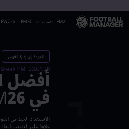
FM26
الميزات
FMFC
FWC26
العودة إلى إدارة الفريق
أفضل ال
23.01.26 Adam | On the Break FM
في FM26
علاوة على التدريب الجاد 