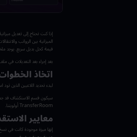
إذا كنت تحتاج إلى تعديل ميزان
الميزانية بين الرواتب والانتقال
قيمة كحل بديل سريع. يوجد مل
بعد إجراء بعد التعديلات في ملف حفظ مانشستر سيتي هذا أ
اتخاذ الخطوات
لبدء تحديد اللاعبين الذين تود 
سيكون قسم الاستكشاف قد جمع بع
TransferRoom أولويتنا.
معايير الاستقد
عمرية معينة مرغوبة.