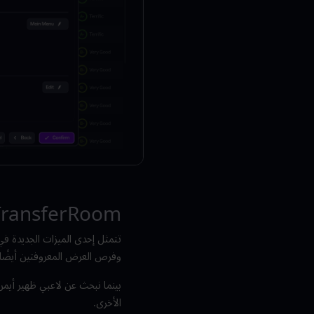
TransferRoom
وفرص العرض المعروفتين أيضًا باسم TransferRoom (الانضمام) وansferRoom
الأخرى.