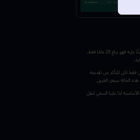
على سبيل المثال، يتمتع ريكو لويس بموهبة مذهلة لكن توقع انضمامه إلى تشكيلة البدء في كل مباراة سيشكل عبئًا عليه فهو يبلغ 20 عامًا فقط،
يد.
ون فقط لكن للتأكد من تقديمه
ذه الحالة سيعزز الفريق.
الأساسية لذا علينا السعي لنقل