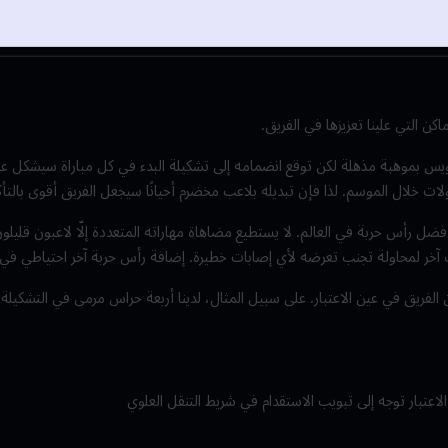
اكن التي علينا تعزيزها في الفريق.
ات خلال الموسم. لذا فإن تبديله بلاعب مخضرم أحيانًا سيجعل الفريق أقوى بالتأك
د أفضل رأس حربة في العالم. لا يستطيع مضاهاة مهاراته المتعددة إلّا لاعبون قليل
ب آخر لمحاولة تجنب تعرضه لأي إصابات خطيرة. إضافة رأس حربة آخر احتياطي في ه
 الفريق في عين الاعتبار. على سبيل المثال، لدينا أربعة حراس مرمى في التشكيلة 
اعتبار توجه إلى تبويب الاستقدام في شريط التنقل العلوي