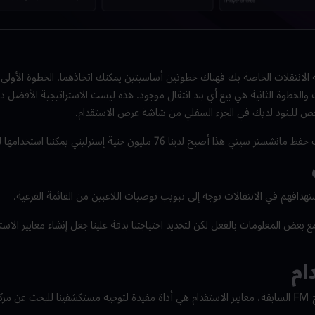
ية الانتقلات الخاصة بك فهناك خطوتين أساسيتين يمكنك اتخاذهما. الخطوة الأول
ات والخطوة الثانية هي بيع أي بند انتقال موجود. هذه ليست الاستراتيجية الأفضل دائم
خص للبنود لديك في الجزء السفلي من شاشة عرض الاستقدام.
صبح لدينا 76 مليون جنية إسترليني يمكننا استخدامها لتطوير الفريق.
استهدافهم في الانتقالات توجه إلى تبويب توصيات اللاعبين من القائمة الفرعية.
ض المعلومات بالفعل لكن لتحديد احتياجتنا بدقة علينا جعل إنشاء معايير الاست
ام
إنها ميزة موجودة كانت في نسخ FM السابقة، معايير الاستقدام هي أداة مفيدة لتوجيه مستكشفينا للبح