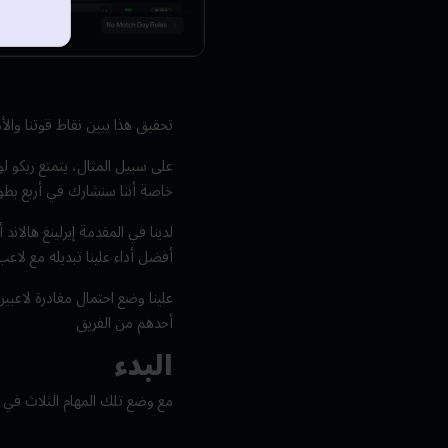
تحقيق هذا يبين نقاط قوتنا والأم
خاصة أننا سنشارك في أربع بطول
لدينا في المقدمة إيرلينغ هالان
أفضل أداء علينا تبديله مع لاع
علينا وضع احتمال مغادرة لاعبين
أحدهم من الفريق
البدء
مع وضع تلك المهام الثلاث في ال