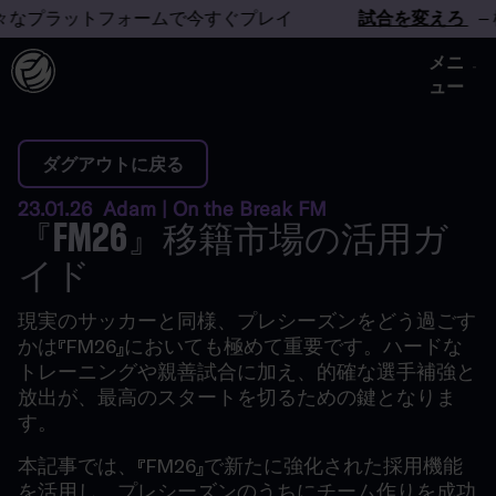
なプラットフォームで今すぐプレイ
試合を変えろ
– 様
メニ
ュー
ダグアウトに戻る
23.01.26 Adam | On the Break FM
『FM26』移籍市場の活用ガ
イド
現実のサッカーと同様、プレシーズンをどう過ごす
かは『FM26』においても極めて重要です。ハードな
トレーニングや親善試合に加え、的確な選手補強と
放出が、最高のスタートを切るための鍵となりま
す。
本記事では、『FM26』で新たに強化された採用機能
を活用し、プレシーズンのうちにチーム作りを成功