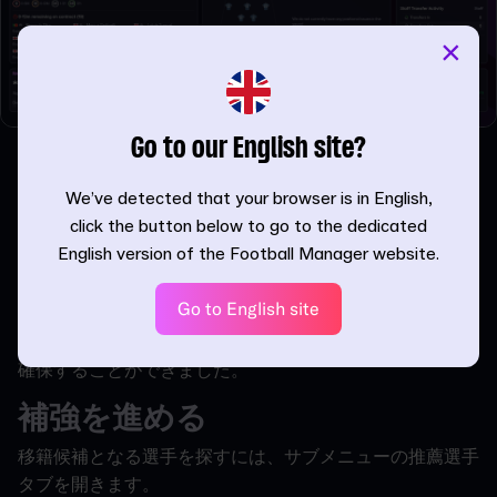
×
Go to our English site?
移籍予算を調整したい場合、最初にできるのは次の2点で
す。ひとつは年俸予算と移籍予算の配分を調整すること。
We’ve detected that your browser is in English,
そしてもうひとつは、既存の移籍条項を売却することで
click the button below to go to the dedicated
す。長期的に見れば最善策とは限りませんが、即効性のあ
English version of the Football Manager website.
る手段として有効です。採用概要の下部には、現在保有し
ている条項の一覧が表示されます。
Go to English site
今回の例でいくつかの調整を行った結果、£76mの予算を
確保することができました。
補強を進める
移籍候補となる選手を探すには、サブメニューの推薦選手
タブを開きます。