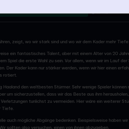
ren, zeigt, wo wir stark sind und wo wir dem Kader mehr Tiefe 
weise ein fantastisches Talent, aber mit einem Alter von 20 Jahre
em Spiel die erste Wahl zu sein. Vor allem, wenn wir im Lauf der 
. Der Kader kann nur stärker werden, wenn wir hier einen erfah
 rotiert.
ng Haaland den weltbesten Stürmer. Sehr wenige Spieler können m
ber um sicherzustellen, dass wir das Beste aus ihm herausholen, 
Verletzungen tunlichst zu vermeiden. Hier wäre ein weiterer St
 Tiefe.
elle auch mögliche Abgänge bedenken. Beispielsweise haben wir 
ir sollten also versuchen, einen von ihnen abzugeben.