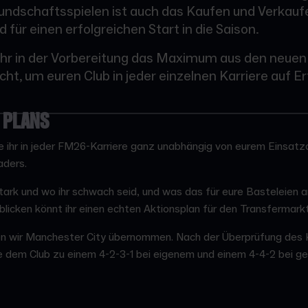
undschaftsspielen ist auch das Kaufen und Verkaufe
 für einen erfolgreichen Start in die Saison.
e ihr in der Vorbereitung das Maximum aus den neuen
t, um euren Club in jeder einzelnen Karriere auf Erf
S PLANS
e ihr in jeder FM26-Karriere ganz unabhängig von eurem Einsatzo
aders.
stark und wo ihr schwach seid, und was das für eure Basteleien 
icken könnt ihr einen echten Aktionsplan für den Transfermarkt
en wir Manchester City übernommen. Nach der Überprüfung des 
die dem Club zu einem 4-2-3-1 bei eigenem und einem 4-4-2 bei g