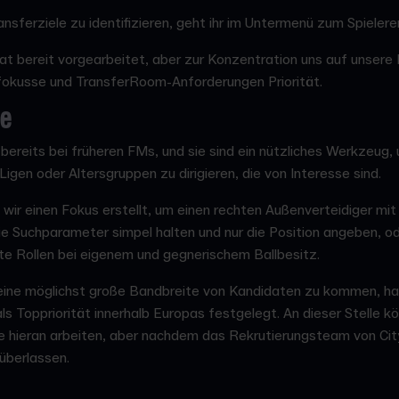
nsferziele zu identifizieren, geht ihr im Untermenü zum Spieler
at bereit vorgearbeitet, aber zur Konzentration uns auf unsere
gfokusse und TransferRoom-Anforderungen Priorität.
se
ereits bei früheren FMs, und sie sind ein nützliches Werkzeug,
igen oder Altersgruppen zu dirigieren, die von Interesse sind.
 wir einen Fokus erstellt, um einen rechten Außenverteidiger mit
t die Suchparameter simpel halten und nur die Position angeben, 
e Rollen bei eigenem und gegnerischem Ballbesitz.
 eine möglichst große Bandbreite von Kandidaten zu kommen, ha
als Toppriorität innerhalb Europas festgelegt. An dieser Stelle 
e hieran arbeiten, aber nachdem das Rekrutierungsteam von City
 überlassen.