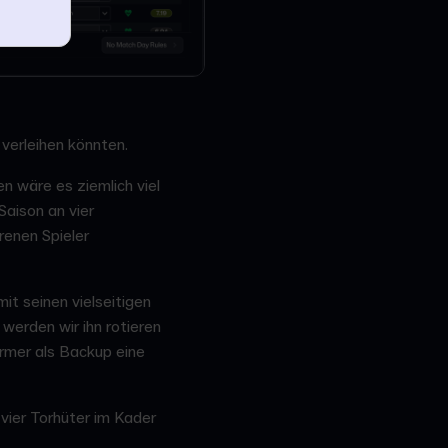
verleihen könnten.
n wäre es ziemlich viel
Saison an vier
renen Spieler
it seinen vielseitigen
werden wir ihn rotieren
ürmer als Backup eine
vier Torhüter im Kader