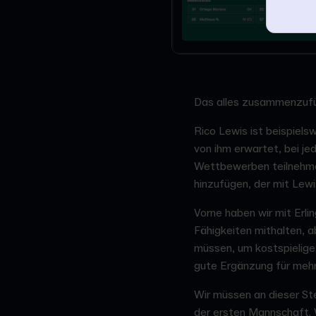
Das alles zusammenzufüh
Rico Lewis ist beispiels
von ihm erwartet, bei jed
Wettbewerben teilnehmen
hinzufügen, der mit Lewis
Vorne haben wir mit Erli
Fähigkeiten mithalten, a
müssen, um kostspielige 
gute Ergänzung für mehr
Wir müssen an dieser St
der ersten Mannschaft. W