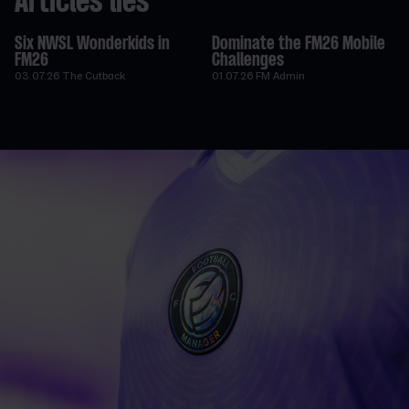
Articles liés
Six NWSL Wonderkids in
Dominate the FM26 Mobile
FM26
Challenges
03.07.26
The Cutback
01.07.26
FM Admin