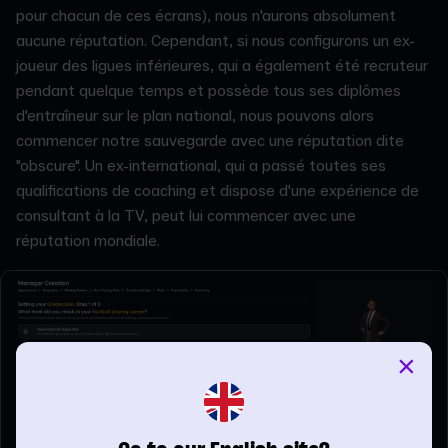
pour chacun de ces écrans), nous n'aurons absolument
aucune réputation. Cependant, si nous configurons un ex-
joueur des ligues inférieures, qui a également été recruteur
pendant quelque temps et possède tous ses diplômes
d'entraîneur sur le plan national, nous pouvons alors
commencer notre sauvegarde avec une réputation dite
"obscure". Un ex-international, qui a passé toutes ses
qualifications de coaching et dispose d'une expérience de
consultant à la TV, peut lui commencer avec une
réputation mondiale.
×