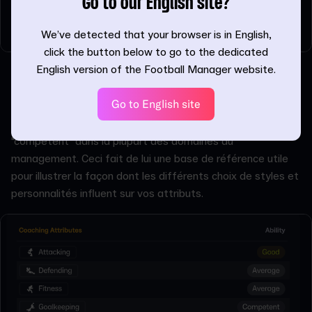
Go to our English site?
We’ve detected that your browser is in English,
click the button below to go to the dedicated
English version of the Football Manager website.
Chacun de ces choix de réputation a un impact sur le
niveau de référence des capacités de votre entraîneur. Si
Go to English site
l'on utilise notre vétéran des ligues inférieures comme
exemple, vous remarquerez qu'il est soit "raisonnable", soit
"compétent" dans la plupart des domaines du
management. Ceci fait de lui une base de référence utile
pour illustrer la façon dont les différents choix de styles et
personnalités influent sur vos attributs.