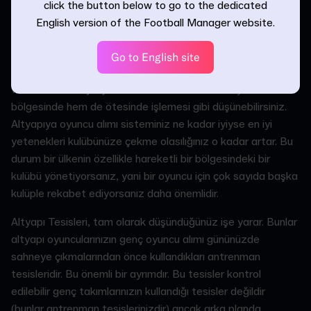
click the button below to go to the dedicated
geliştirilmesini istemektir.
English version of the Football Manager website.
Altyapıya Oyuncu Alımı Sistemi, kulübünüzün gözlemleme
ve takıma alım ağlarının altyapı seviyesinde nasıl çalıştığıyla
Go to English site
ilgilidir. Bunu, kulübünüzün gözlemleme, antrenman kampları
ve takıma alım çalışmalarının hem kulübünüzün yerel
bölgesinde hem de ötesinde işlemesi gibi düşünebilirsiniz.
Altyapıya oyuncu alımı sisteminiz ne kadar iyiyse en iyi
yetenekleri kulübünüze çekme olasılığınız o kadar artar. Bu
durum bir ülkenin özellikle hareketli bir bölgesindeki bir
kulübü yönetiyorsanız, yani bir oyuncu için çok sayıda başka
kulüple rekabet ediyorsanız daha önemlidir.
Altyapı Tesisleri, tam olarak düşündüğünüz işe yarar. Bunlar
altyapı oyuncularınızın genç oyuncu alımı gününüzde
sahneye çıkmalarından önce kullandıkları antrenman
tesisleridir. Bu önemli bir ayrımdır. Bu tesisler kontrol
edilebilir genç takımlarınızın kullandığı tesisler değildir
(bunlar antrenman tesislerinizdir) ancak arka planda,