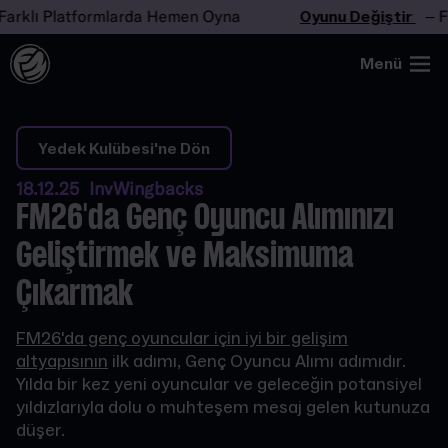
rklı Platformlarda Hemen Oyna
Oyunu Değiştir
– Far
Menü
Yedek Kulübesi'ne Dön
18.12.25 InvWingbacks
FM26'da Genç Oyuncu Alımınızı
Geliştirmek ve Maksimuma
Çıkarmak
FM26'da genç oyuncular için iyi bir gelişim
altyapısının
ilk adımı, Genç Oyuncu Alımı adımıdır.
Yılda bir kez yeni oyuncular ve geleceğin potansiyel
yıldızlarıyla dolu o muhteşem mesaj gelen kutunuza
düşer.