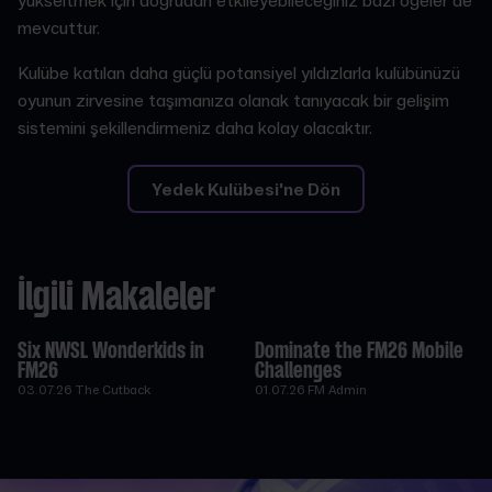
yükseltmek için doğrudan etkileyebileceğiniz bazı ögeler de
mevcuttur.
Kulübe katılan daha güçlü potansiyel yıldızlarla kulübünüzü
oyunun zirvesine taşımanıza olanak tanıyacak bir gelişim
sistemini şekillendirmeniz daha kolay olacaktır.
Yedek Kulübesi'ne Dön
İlgili Makaleler
Six NWSL Wonderkids in
Dominate the FM26 Mobile
FM26
Challenges
03.07.26
The Cutback
01.07.26
FM Admin