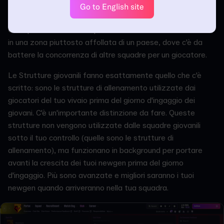
all'estero. Migliore è la ricerca dei giovani e maggiori sono le
Go to English site
probabilità di attrarre i talenti più forti nella tua squadra.
Ciò è particolarmente importante se stai allenando un club
in una zona piuttosto affollata di un paese, dove c'è da
battere la concorrenza di altre squadre per un giocatore.
Le Strutture giovanili fanno esattamente quello che c'è
scritto: sono le strutture di allenamento utilizzate dai
giocatori del tuo vivaio prima del giorno d'ingaggio dei
giovani. C'è un'importante distinzione da fare. Queste
strutture non vengono utilizzate dalle squadre giovanili
sotto il tuo controllo (quelle sono le strutture di
allenamento), ma funzionano in background per portare
avanti la crescita dei tuoi newgen prima del giorno
d'ingaggio. Più sono avanzate e migliori saranno i tuoi
newgen quando arriveranno nella tua squadra.