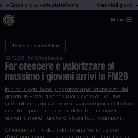
– Gioca ora su varie piattaforme
Cambia il gioco
– G
Menu
Torna a La panchina
18.12.25 InvWingbacks
Far crescere e valorizzare al
massimo i giovani arrivi in FM26
In cima a ogni buon programma per la crescita dei
giovani in FM26
ci sono i tuoi giovani arrivi. Una
volta all'anno, questo messaggio compare nella tua
casella di posta con i nomi di tutti i tuoi nuovi
giovani e magari anche di alcuni futuri campioni.
Chiunque sogna di ereditare una "generazione
d'oro" ogni anno, ma spesso la realtà è ben diversa.