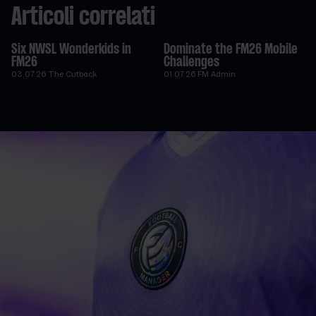
Articoli correlati
Six NWSL Wonderkids in
Dominate the FM26 Mobile
FM26
Challenges
03.07.26
The Cutback
01.07.26
FM Admin