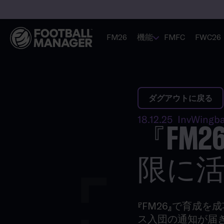
FM26
機能
FMFC
FWC26
ダグアウトに戻る
18.12.25 InvWingb
『FM
限に
『FM26』で育成
ス入団の通知が届