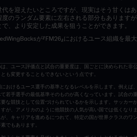
世代を迎えたいところですが、現実はそう甘くはあ
程度のランダム要素に左右される部分もありますが
とで、より安定した成果を狙うことができます。
tedWingBacksが『FM26』におけるユース組織
のは、ユース評価点と試合の重要度は、国ごとに決められた非
ことも変更することもできないという点です。
国におけるユース選手の基準となるレベルを示します。例えば
べて若手選手の最低基準そのものが高くなっています。試合の
重要な競技として位置づけられているかを示します。サッカー
ますが、アメリカのように他競技の人気が高い国では低くなり
んが、キャリアを進めるにつれて、特定の国が世界クラスのワ
要素でもあります。