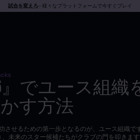
試合を変えろ
– 様々なプラットフォームで今すぐプレイ
acks
26』でユース組織
活かす方法
を成功させるための第一歩となるのが、ユース組織で
き、未来のスター候補たちがクラブの門を叩きま