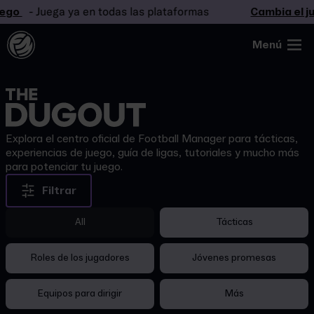
o
- Juega ya en todas las plataformas
Cambia el jue
Menú
Explora el centro oficial de Football Manager para tácticas,
experiencias de juego, guía de ligas, tutoriales y mucho más
para potenciar tu juego.
Filtrar
All
Tácticas
Roles de los jugadores
Jóvenes promesas
Equipos para dirigir
Más