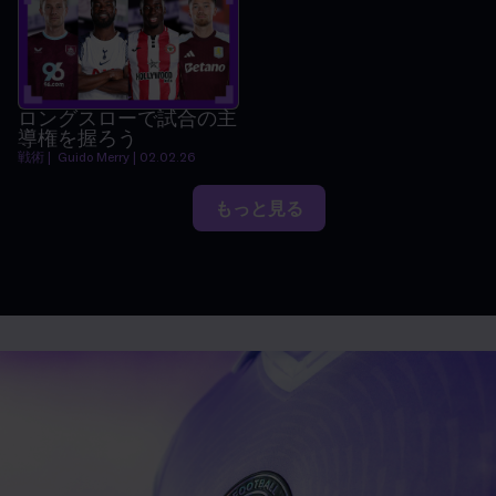
ロングスローで試合の主
導権を握ろう
戦術 | Guido Merry | 02.02.26
もっと見る