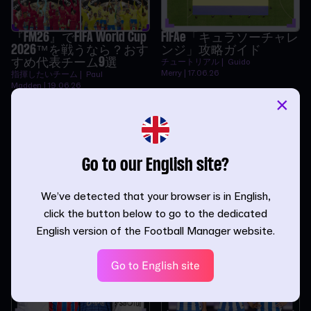
『FM26』でFIFA World Cup
FIFAe「キュラソーチャレ
2026™を戦うなら？おす
ンジ」攻略ガイド
すめ代表チーム9選
チュートリアル | Guido
Merry | 17.06.26
指揮したいチーム | Paul
Madden | 19.06.26
×
Go to our English site?
『FM』が好きな理由 -
『FM26』で完璧な監督を
We’ve detected that your browser is in English,
Dario Vidošić
作るには
click the button below to go to the dedicated
インタビュー | FM Admin | 28.05.26
チュートリアル |
InvWingbacks | 13.05.26
English version of the Football Manager website.
Go to English site