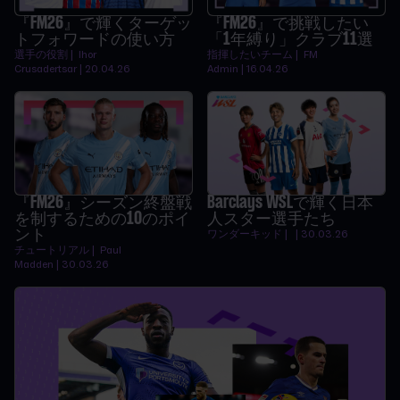
『FM26』で輝くターゲッ
『FM26』で挑戦したい
トフォワードの使い方
「1年縛り」クラブ11選
選手の役割 | Ihor
指揮したいチーム | FM
Crusadertsar | 20.04.26
Admin | 16.04.26
『FM26』シーズン終盤戦
Barclays WSLで輝く日本
を制するための10のポイ
人スター選手たち
ント
ワンダーキッド | | 30.03.26
チュートリアル | Paul
Madden | 30.03.26