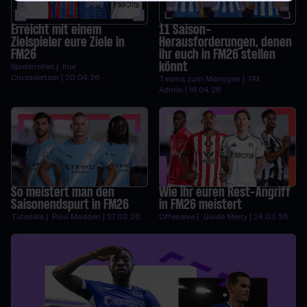
Erreicht mit einem
11 Saison-
Zielspieler eure Ziele in
Herausforderungen, denen
FM26
ihr euch in FM26 stellen
könnt
Spielerrollen | Ihor
Crusadertsar | 20.04.26
Teams zum Managen | FM
Admin | 16.04.26
So meistert man den
Wie ihr euren Rest-Angriff
Saisonendspurt in FM26
in FM26 meistert
Tutorials | Paul Madden | 27.03.26
Offensive | Guido Merry | 24.03.26