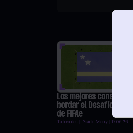
Los mejores consejos 
bordar el Desafío Cura
de FIFAe
Tutoriales | Guido Merry | 17.06.26