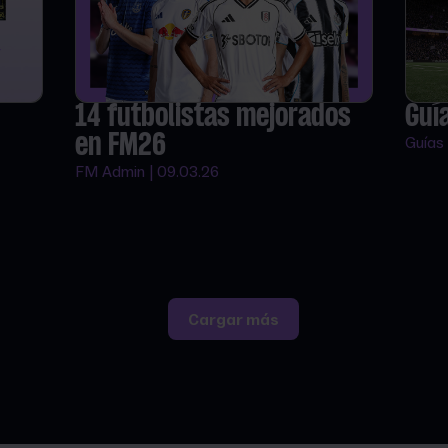
14 futbolistas mejorados
Guí
en FM26
Guías 
FM Admin | 09.03.26
Cargar más