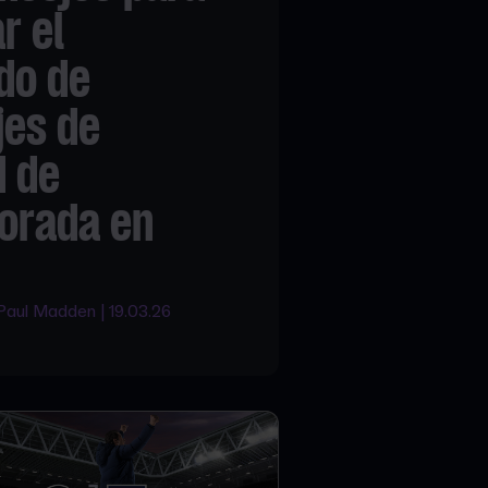
r el
do de
jes de
d de
orada en
 Paul Madden | 19.03.26