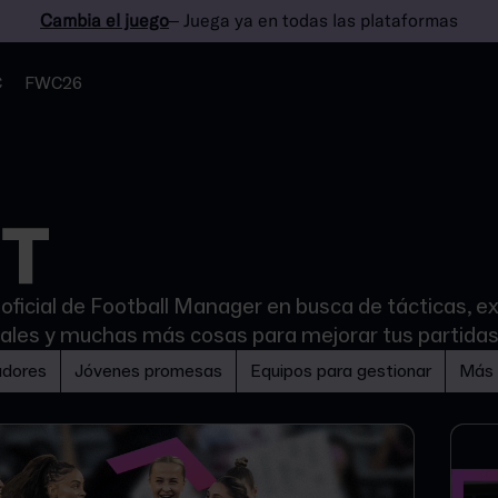
Cambia el juego
– Juega ya en todas las plataformas
C
FWC26
 oficial de Football Manager en busca de tácticas, e
toriales y muchas más cosas para mejorar tus partidas
adores
Jóvenes promesas
Equipos para gestionar
Más