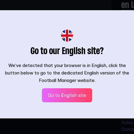
en 
FIF
Equip
Madde
Go to our English site?
We’ve detected that your browser is in English, click the
button below to go to the dedicated English version of the
Football Manager website.
Go to English site
para
Perfecciona a tu mánager
Ace
zao
en FM26
hom
en 
Tutoriales | InvWingbacks | 13.05.26
Roles 
Crusa