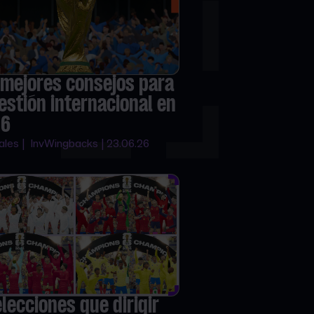
 mejores consejos para
gestión internacional en
26
ales | InvWingbacks | 23.06.26
elecciones que dirigir