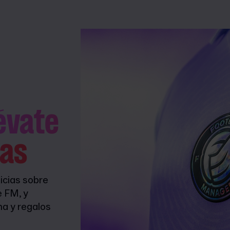
lévate
as
icias sobre
e FM, y
na y regalos