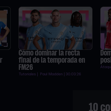
Cómo dominar la recta
Dom
r
final de la temporada en
pos
FM26
Ataqu
Tutoriales | Paul Madden | 30.03.26
10 co