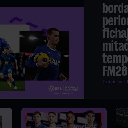
borda
perio
ficha
mita
temp
FM26
Tutoriales |