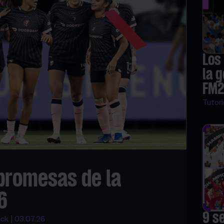
Los
la 
FM
Tutori
 promesas de la
6
9 s
k | 03.07.26