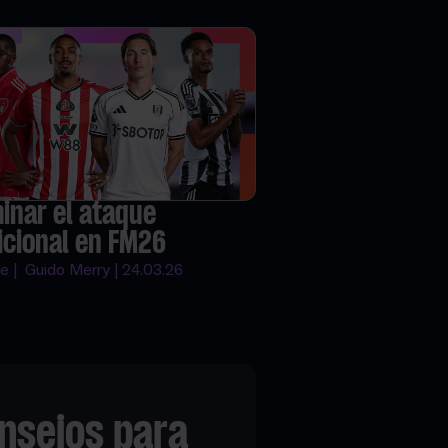
inar el ataque
icional en FM26
e | Guido Merry | 24.03.26
nsejos para